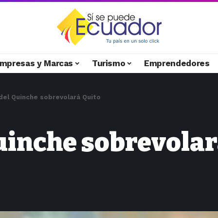
mpresas y Marcas
Turismo
Emprendedores
 del Quinche sobrevolará Quito
uinche sobrevolar