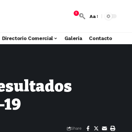
9
Aa
Directorio Comercial
Galería
Contacto
resultados
-19
Share