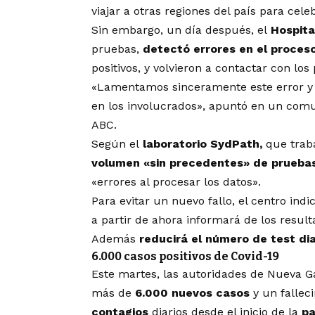
viajar a otras regiones del país para cele
Sin embargo, un día después, el
Hospita
pruebas,
detectó errores en el proces
positivos, y volvieron a contactar con los
«Lamentamos sinceramente este error y r
en los involucrados», apuntó en un comun
ABC.
Según el
laboratorio SydPath,
que traba
volumen «sin precedentes» de pruebas
«errores al procesar los datos».
Para evitar un nuevo fallo, el centro ind
a partir de ahora informará de los resu
Además
reducirá el número de test dia
6.000 casos positivos de Covid-19
Este martes, las autoridades de Nueva Ga
más de
6.000 nuevos casos
y un fallec
contagios
diarios desde el inicio de la
pa