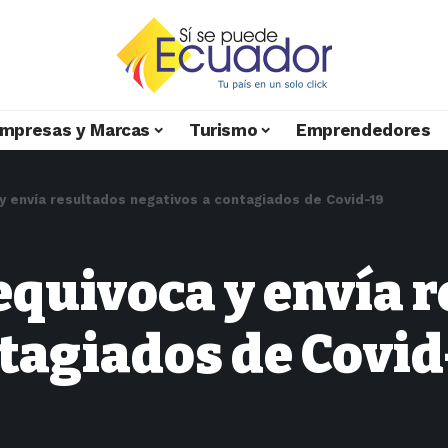
mpresas y Marcas
Turismo
Emprendedores
y envía resultados negativos a contagiados de Covid-19
equivoca y envía 
tagiados de Covid