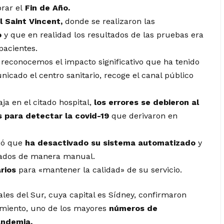
brar el
Fin de Año.
l Saint Vincent,
donde se realizaron las
o
y que en realidad los resultados de las pruebas era
 pacientes.
econocemos el impacto significativo que ha tenido
icado el centro sanitario, recoge el canal público
ja en el citado hospital,
los errores se debieron al
 para detectar la covid-19
que derivaron en
icó que
ha desactivado su sistema automatizado
y
ltados de manera manual.
rios
para «mantener la calidad» de su servicio.
les del Sur, cuya capital es Sídney, confirmaron
imiento, uno de los mayores
números de
ndemia.