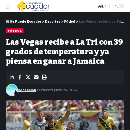
Aa
Si Se Puede Ecuador
>
Deportes
>
Fútbol
>
Las Vegas recibe a La Tri con 39 grados de temperatura y ya piensa en ganar a Jamaica
FÚTBOL
Las Vegas recibe a La Tri con 39
grados de temperatura y ya
piensa en ganar a Jamaica
Redacción
Published junio 24, 2024