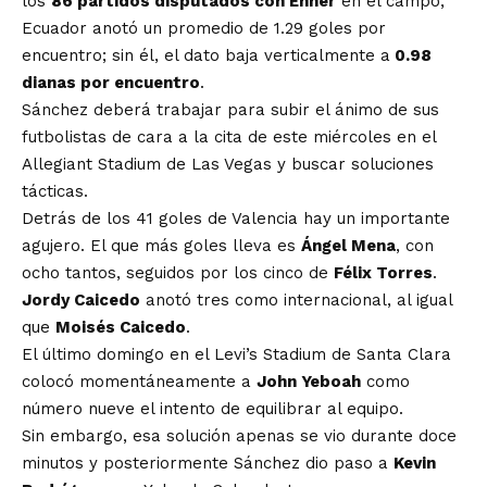
los
86 partidos disputados con Enner
en el campo,
Ecuador anotó un promedio de 1.29 goles por
encuentro; sin él, el dato baja verticalmente a
0.98
dianas por encuentro
.
Sánchez deberá trabajar para subir el ánimo de sus
futbolistas de cara a la cita de este miércoles en el
Allegiant Stadium de Las Vegas y buscar soluciones
tácticas.
Detrás de los 41 goles de Valencia hay un importante
agujero. El que más goles lleva es
Ángel Mena
, con
ocho tantos, seguidos por los cinco de
Félix Torres
.
Jordy Caicedo
anotó tres como internacional, al igual
que
Moisés Caicedo
.
El último domingo en el Levi’s Stadium de Santa Clara
colocó momentáneamente a
John Yeboah
como
número nueve el intento de equilibrar al equipo.
Sin embargo, esa solución apenas se vio durante doce
minutos y posteriormente Sánchez dio paso a
Kevin