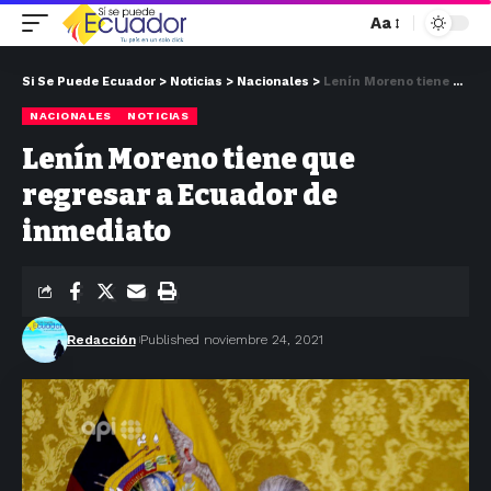
Aa
Si Se Puede Ecuador
>
Noticias
>
Nacionales
>
Lenín Moreno tiene que regresar a Ecuador de inmediato
NACIONALES
NOTICIAS
Lenín Moreno tiene que
regresar a Ecuador de
inmediato
Redacción
Published noviembre 24, 2021