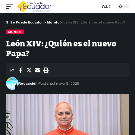
Aa
Si Se Puede Ecuador
>
Mundo
>
León XIV: ¿Quién es el nuevo Papa?
MUNDO
León XIV: ¿Quién es el nuevo
Papa?
Redacción
Published mayo 8, 2025