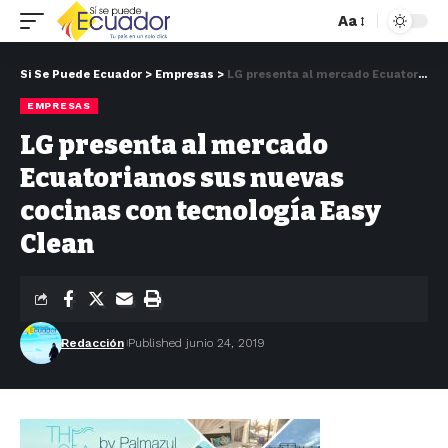
Aa
Si Se Puede Ecuador
>
Empresas
>
LG presenta al mercado Ecuatorianos sus nuevas cocinas con tecnología Easy Clean
EMPRESAS
LG presenta al mercado
Ecuatorianos sus nuevas
cocinas con tecnología Easy
Clean
Redacción
Published junio 24, 2019