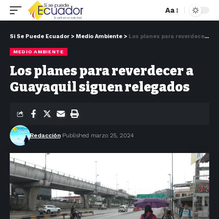
Aa
Si Se Puede Ecuador
>
Medio Ambiente
>
Los planes para reverdecer a Guayaquil siguen relegados
MEDIO AMBIENTE
Los planes para reverdecer a
Guayaquil siguen relegados
Redacción
Published marzo 25, 2024