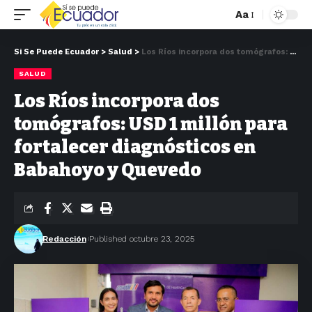
Aa
Si Se Puede Ecuador
>
Salud
>
Los Ríos incorpora dos tomógrafos: USD 1 millón para fortalecer diagnósticos en Babahoyo y Quevedo
SALUD
Los Ríos incorpora dos
tomógrafos: USD 1 millón para
fortalecer diagnósticos en
Babahoyo y Quevedo
Redacción
Published octubre 23, 2025