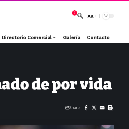
9
Aa
Directorio Comercial
Galería
Contacto
ado de por vida
Share