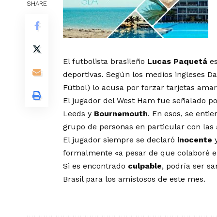
SHARE
El futbolista brasileño
Lucas Paquetá
es
deportivas. Según los medios ingleses Dai
Fútbol) lo acusa por forzar tarjetas amar
El jugador del West Ham fue señalado po
Leeds y
Bournemouth
. En esos, se enti
grupo de personas en particular con las 
El jugador siempre se declaró
inocente
y
formalmente «a pesar de que colaboré en
Si es encontrado
culpable
, podría ser s
Brasil para los amistosos de este mes.