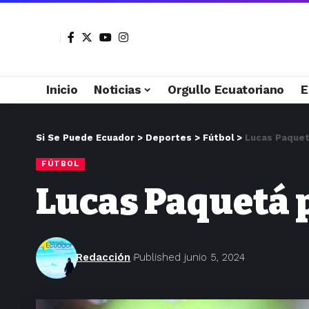
Inicio
Noticias
Orgullo Ecuatoriano
E
Si Se Puede Ecuador
>
Deportes
>
Fútbol
>
Lucas Paquet
FÚTBOL
Lucas Paquetá p
Redacción
Published junio 5, 2024