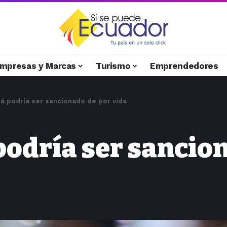
mpresas y Marcas
Turismo
Emprendedores
á podría ser sancionado de por vida
odría ser sancion