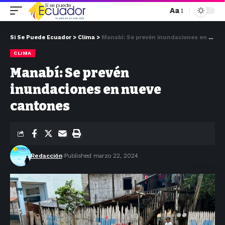
Aa
Si Se Puede Ecuador
>
Clima
>
Manabí: Se prevén inundaciones en nueve cantones
CLIMA
Manabí: Se prevén
inundaciones en nueve
cantones
Redacción
Published marzo 22, 2024