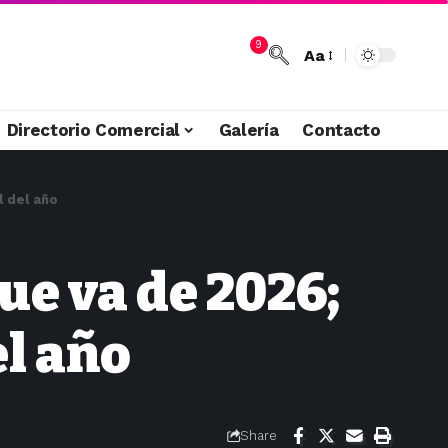
9
Aa
Directorio Comercial
Galería
Contacto
l del año
ue va de 2026;
el año
Share