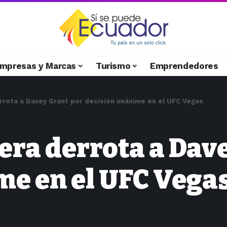
mpresas y Marcas
Turismo
Emprendedores
errota a Davey Grant por decisión unánime en el UFC Vegas
Vera derrota a Dav
me en el UFC Vega