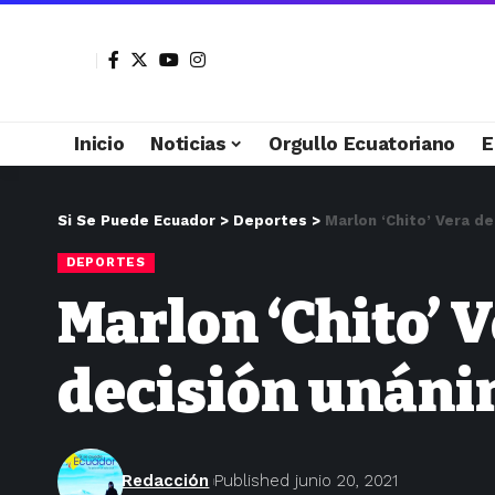
Inicio
Noticias
Orgullo Ecuatoriano
E
Si Se Puede Ecuador
>
Deportes
>
Marlon ‘Chito’ Vera d
DEPORTES
Marlon ‘Chito’ 
decisión unáni
Redacción
Published junio 20, 2021