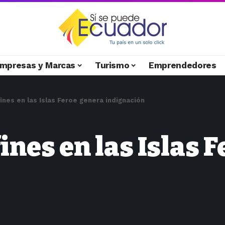
mpresas y Marcas
Turismo
Emprendedores
nes en las Islas Feroe genera indignación
ines en las Islas 