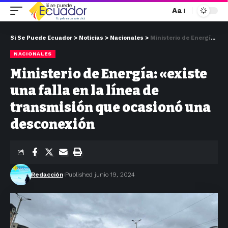
Aa
Si Se Puede Ecuador
>
Noticias
>
Nacionales
>
Ministerio de Energía: «existe una falla en la línea de transmisión que ocasionó una desconexión
NACIONALES
Ministerio de Energía: «existe
una falla en la línea de
transmisión que ocasionó una
desconexión
Redacción
Published junio 19, 2024