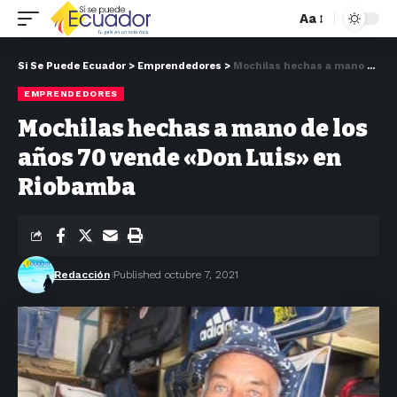
Aa
Si Se Puede Ecuador
>
Emprendedores
>
Mochilas hechas a mano de los años 70 vende «Don Luis» en Riobamba
EMPRENDEDORES
Mochilas hechas a mano de los
años 70 vende «Don Luis» en
Riobamba
Redacción
Published octubre 7, 2021