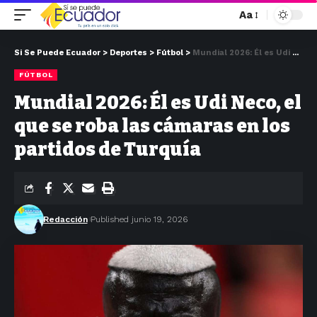
Aa
Si Se Puede Ecuador
>
Deportes
>
Fútbol
>
Mundial 2026: Él es Udi Neco, el que se roba las cámaras en los partidos de Turquía
FÚTBOL
Mundial 2026: Él es Udi Neco, el
que se roba las cámaras en los
partidos de Turquía
Redacción
Published junio 19, 2026