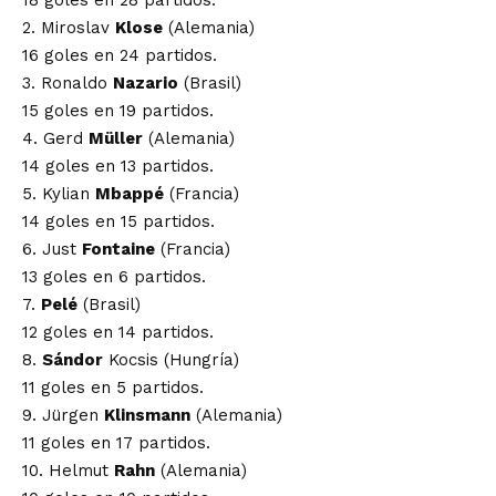
18 goles en 28 partidos.
2. Miroslav
Klose
(Alemania)
16 goles en 24 partidos.
3. Ronaldo
Nazario
(Brasil)
15 goles en 19 partidos.
4. Gerd
Müller
(Alemania)
14 goles en 13 partidos.
5. Kylian
Mbappé
(Francia)
14 goles en 15 partidos.
6. Just
Fontaine
(Francia)
13 goles en 6 partidos.
7.
Pelé
(Brasil)
12 goles en 14 partidos.
8.
Sándor
Kocsis (Hungría)
11 goles en 5 partidos.
9. Jürgen
Klinsmann
(Alemania)
11 goles en 17 partidos.
10. Helmut
Rahn
(Alemania)