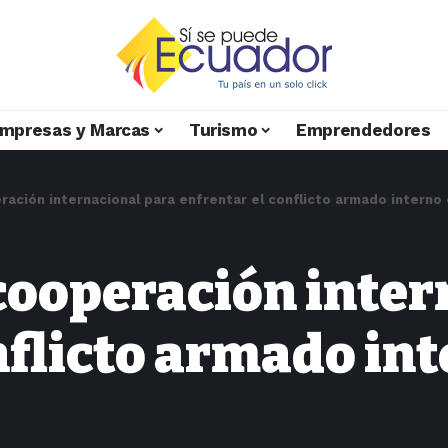
mpresas y Marcas
Turismo
Emprendedores
ación internacional para enfrentar el conflicto armado interno
cooperación inter
nflicto armado in