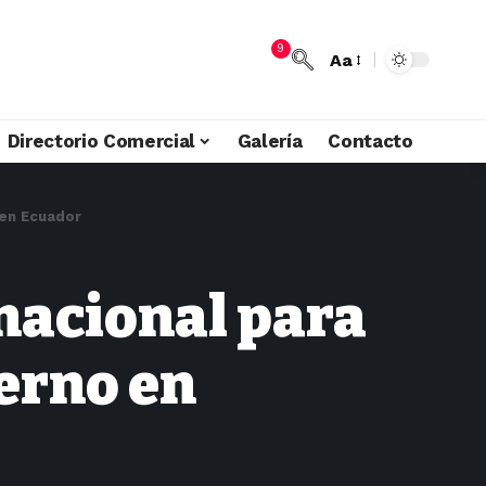
9
Aa
Directorio Comercial
Galería
Contacto
 en Ecuador
nacional para
terno en