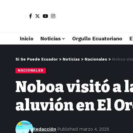
Inicio
Noticias
Orgullo Ecuatoriano
E
Si Se Puede Ecuador
>
Noticias
>
Nacionales
>
Noboa visi
NACIONALES
Noboa visitó a 
aluvión en El O
Redacción
Published marzo 4, 2025