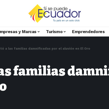
mpresas y Marcas
Turismo
Emprendedores
tó a las familias damnificadas por el aluvión en El Oro
las familias damni
ro