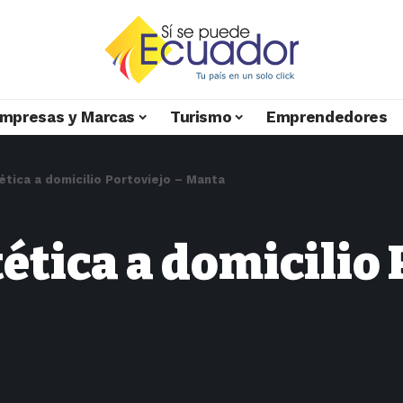
mpresas y Marcas
Turismo
Emprendedores
tética a domicilio Portoviejo – Manta
ética a domicilio 