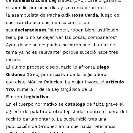
de
Administración
Legislativa (CAL). Este organismo
suspendió por ocho días y sin remuneración a
la
asambleísta de Pachakutik
Rosa Cerda
, luego de
que tramitó una queja en su contra por
sus
declaraciones
“si roben, roben bien, justifiquen
bien, pero no se dejen ver las cosas, compañeros”.
Ayer, desde su despacho indicaron que “hablar del
tema ya no es relevante” porque sucedió hace tres
meses.
El
último proceso disciplinario lo afronta
Diego
Ordóñez
(Creo)
por iniciativa de la legisladora
correísta Mónica Palacios. La mujer invoca el
artículo
170,
numeral 1 de la Ley Orgánica de la
Función
Legislativa
.
En el cuerpo normativo se
cataloga
de falta grave el
agredir de palabra a otro legislador dentro o fuera del
recinto parlamentario. La queja inició tras una
publicación de Ordóñez en la que hacía referencia