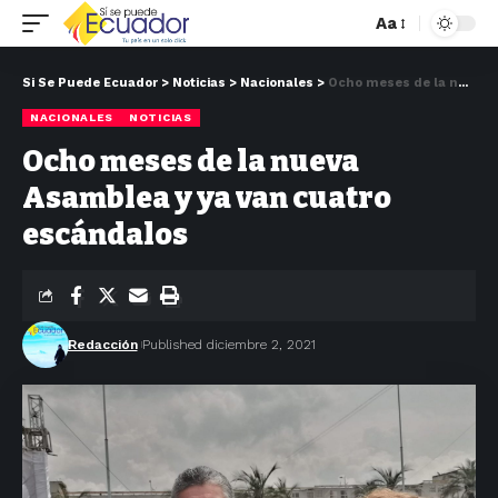
Aa
Si Se Puede Ecuador
>
Noticias
>
Nacionales
>
Ocho meses de la nueva Asamblea y ya van cuatro escándalos
NACIONALES
NOTICIAS
Ocho meses de la nueva
Asamblea y ya van cuatro
escándalos
Redacción
Published diciembre 2, 2021