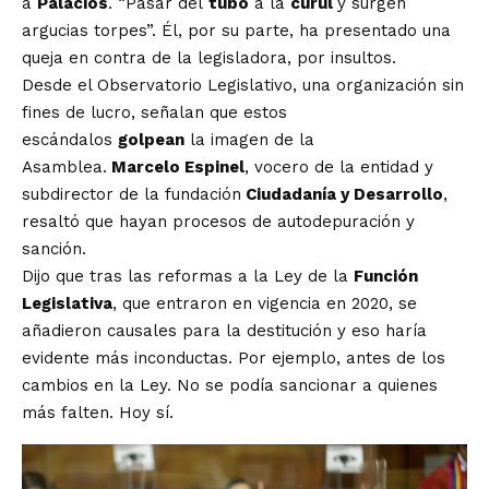
a
Palacios
. “Pasar del
tubo
a la
curul
y surgen
argucias torpes”. Él, por su parte, ha presentado una
queja en contra de la legisladora, por insultos.
Desde el Observatorio Legislativo, una organización sin
fines de lucro, señalan que estos
escándalos
golpean
la imagen de la
Asamblea.
Marcelo Espinel
, vocero de la entidad y
subdirector de la fundación
Ciudadanía y Desarrollo
,
resaltó que hayan procesos de autodepuración y
sanción.
Dijo que tras las reformas a la Ley de la
Función
Legislativa
, que entraron en vigencia en 2020, se
añadieron causales para la destitución y eso haría
evidente más inconductas. Por ejemplo, antes de los
cambios en la Ley. No se podía sancionar a quienes
más falten. Hoy sí.