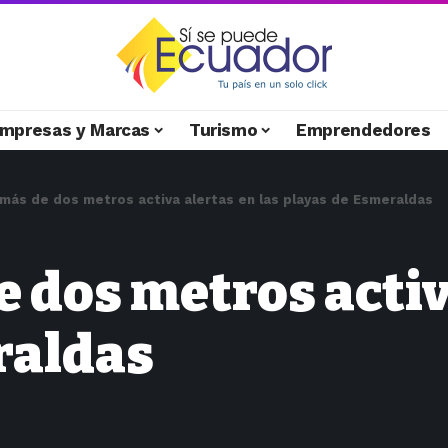
mpresas y Marcas
Turismo
Emprendedores
 más de dos metros activa alertas en las playas de Esmeraldas
e dos metros activ
raldas