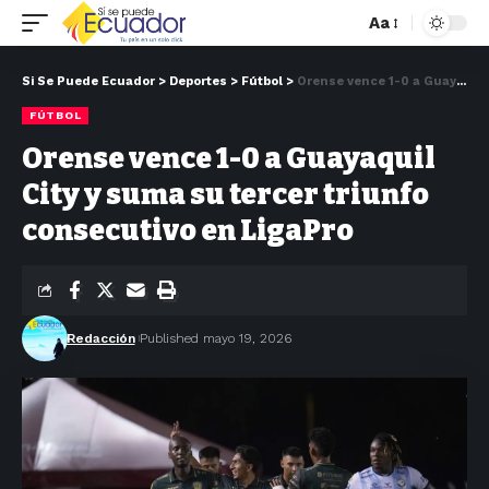
Aa
Si Se Puede Ecuador
>
Deportes
>
Fútbol
>
Orense vence 1-0 a Guayaquil City y suma su tercer triunfo consecutivo en LigaPro
FÚTBOL
Orense vence 1-0 a Guayaquil
City y suma su tercer triunfo
consecutivo en LigaPro
Redacción
Published mayo 19, 2026