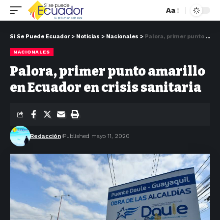
Aa
Si Se Puede Ecuador
>
Noticias
>
Nacionales
>
Palora, primer punto amarillo en Ecuador en crisis sanitaria
NACIONALES
Palora, primer punto amarillo
en Ecuador en crisis sanitaria
Redacción
Published mayo 11, 2020