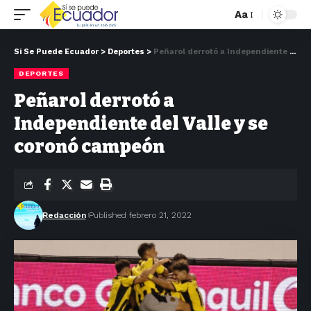
Aa
Si Se Puede Ecuador
>
Deportes
>
Peñarol derrotó a Independiente del Valle y se coronó campeón
DEPORTES
Peñarol derrotó a
Independiente del Valle y se
coronó campeón
Redacción
Published febrero 21, 2022