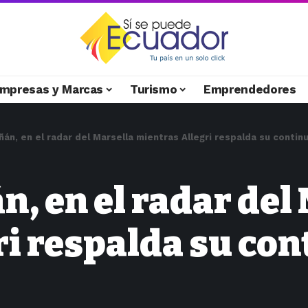
mpresas y Marcas
Turismo
Emprendedores
ñán, en el radar del Marsella mientras Allegri respalda su continu
n, en el radar del
i respalda su con