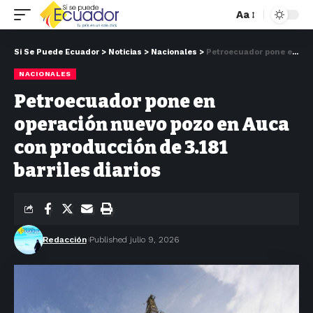
Aa
Si Se Puede Ecuador
>
Noticias
>
Nacionales
>
Petroecuador pone en operación nuevo pozo en Auca con producción de 3.181 barriles diarios
NACIONALES
Petroecuador pone en
operación nuevo pozo en Auca
con producción de 3.181
barriles diarios
Redacción
Published julio 9, 2026