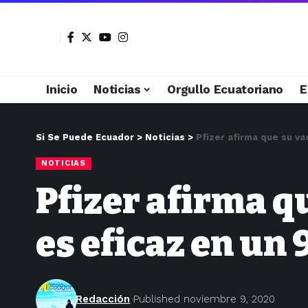
Inicio
Noticias
Orgullo Ecuatoriano
E
Si Se Puede Ecuador
>
Noticias
>
Pfizer afirma que su v
NOTICIAS
Pfizer afirma q
es eficaz en un
Redacción
Published noviembre 9, 2020