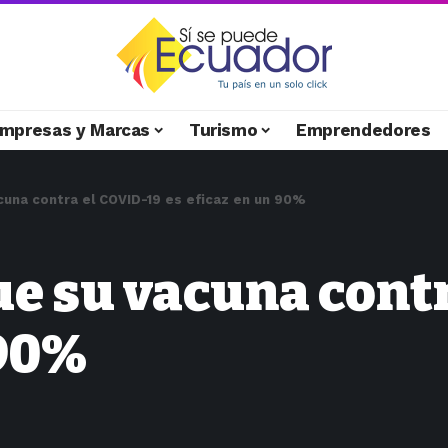
mpresas y Marcas
Turismo
Emprendedores
acuna contra el COVID-19 es eficaz en un 90%
ue su vacuna cont
 90%