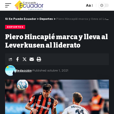
Aa
Si Se Puede Ecuador
>
Deportes
>
Piero Hincapié marca y lleva al Leverkusen al liderato
DEPORTES
Piero Hincapié marca y lleva al
Leverkusen al liderato
Redacción
Published octubre 1, 2021