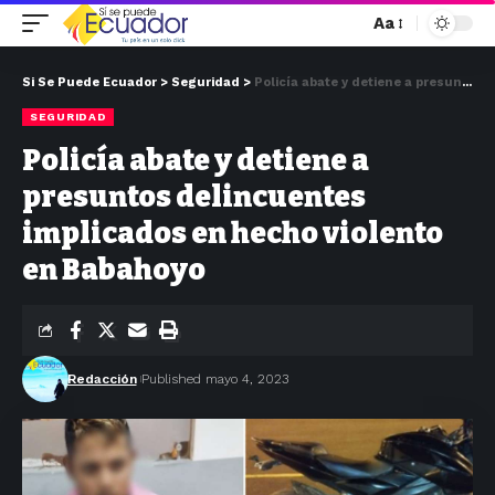
Aa
Si Se Puede Ecuador
>
Seguridad
>
Policía abate y detiene a presuntos delincuentes implicados en hecho violento en Babahoyo
SEGURIDAD
Policía abate y detiene a
presuntos delincuentes
implicados en hecho violento
en Babahoyo
Redacción
Published mayo 4, 2023