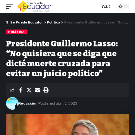
Aa
Si Se Puede Ecuador
>
Política
>
Presidente Guillermo Lasso: “No quisiera que se diga que dicté muerte cruzada para evitar un juicio político”
POLÍTICA
Presidente Guillermo Lasso:
“No quisiera que se diga que
dicté muerte cruzada para
evitar un juicio político”
Redacción
Published abril 3, 2023