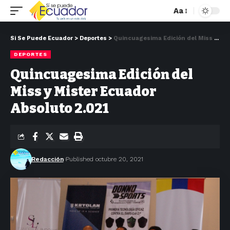
Aa
Si Se Puede Ecuador
>
Deportes
>
Quincuagesima Edición del Miss y Mister Ecuador Absoluto 2.021
DEPORTES
Quincuagesima Edición del
Miss y Mister Ecuador
Absoluto 2.021
Redacción
Published octubre 20, 2021