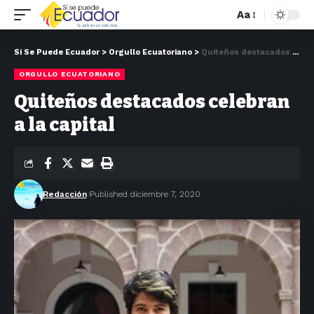
Aa
Si Se Puede Ecuador
>
Orgullo Ecuatoriano
>
Quiteños destacados celebran a la capital
ORGULLO ECUATORIANO
Quiteños destacados celebran
a la capital
Redacción
Published diciembre 7, 2020