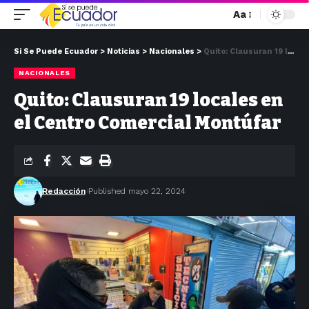
Aa
Si Se Puede Ecuador
>
Noticias
>
Nacionales
>
Quito: Clausuran 19 locales en el Centro Comercial Montúfar
NACIONALES
Quito: Clausuran 19 locales en
el Centro Comercial Montúfar
Redacción
Published mayo 22, 2024