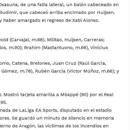
 Osasuna, de una falta lateral, un balón cabeceado en
 Budimir, que cabeceó arriba encimado por Huijsen.
 y haber amargado el regreso de Xabi Alonso.
ld (Carvajal, m.68), Militao, Huijsen, Carreras;
os, m.90); Brahim (Mastantuono, m.68), Vinícius
yomo, Catena, Bretones, Juan Cruz (Raúl García,
i Gómez, m.78), Rubén García (Víctor Múñoz, m.66); y
. Mostró tarjeta amarilla a Mbappé (90) por el Real
 95.
rnada de LaLiga EA Sports, disputado en el estadio
ores. Se guardó un minuto de silencio en memoria
erno de Aragón, las víctimas de los incendios en