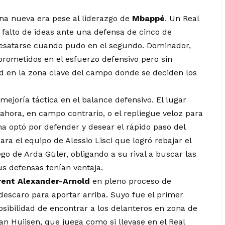
una nueva era pese al liderazgo de
Mbappé
. Un Real
falto de ideas ante una defensa de cinco de
 desatarse cuando pudo en el segundo. Dominador,
prometidos en el esfuerzo defensivo pero sin
ad en la zona clave del campo donde se deciden los
ejoría táctica en el balance defensivo. El lugar
ahora, en campo contrario, o el repliegue veloz para
na optó por defender y desear el rápido paso del
a el equipo de Alessio Lisci que logró rebajar el
go de Arda Güler, obligando a su rival a buscar las
s defensas tenían ventaja.
rent Alexander-Arnold
en pleno proceso de
escaro para aportar arriba. Suyo fue el primer
osibilidad de encontrar a los delanteros en zona de
n Huijsen, que juega como si llevase en el Real