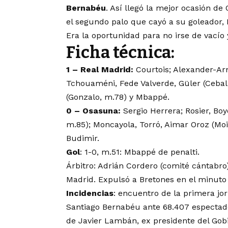
Bernabéu
. Así llegó la mejor ocasión de
el segundo palo que cayó a su goleador,
Era la oportunidad para no irse de vacío
Ficha técnica:
1 – Real Madrid:
Courtois; Alexander-Arno
Tchouaméni, Fede Valverde, Güler (Ceball
(Gonzalo, m.78) y Mbappé.
0 – Osasuna:
Sergio Herrera; Rosier, Bo
m.85); Moncayola, Torró, Aimar Oroz (Mo
Budimir.
Gol
: 1-0, m.51: Mbappé de penalti.
Árbitro: Adrián Cordero (comité cántabro)
Madrid. Expulsó a Bretones en el minuto
Incidencias
: encuentro de la primera jo
Santiago Bernabéu ante 68.407 espectad
de Javier Lambán, ex presidente del Gobi