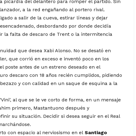
 la picardía del delantero para romper el partido. Sin
lanzador, a la red engañando al portero rival.
igado a salir de la cueva, estirar líneas y dejar
desencadenado, desbordando por donde decidía
r la falta de descaro de Trent o la intermitencia
inuidad que desea Xabi Alonso. No se desató en
er, que corrió en exceso e inventó poco en los
el poste antes de un estreno deseado en el
Puro descaro con 18 años recién cumplidos, pidiendo
abezazo y con calidad en un saque de esquina a la
ini’, al que se le ve corto de forma, en un mensaje
rahim primero, Mastantuono después y
inir su situación. Decidir si desea seguir en el Real
o marchándose.
rto con espacio al nerviosismo en el
Santiago