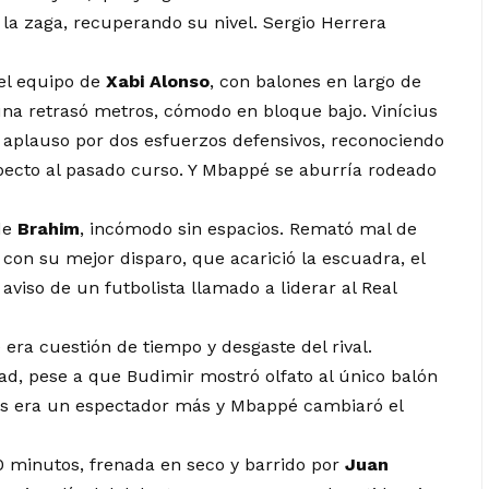
de la zaga, recuperando su nivel. Sergio Herrera
 el equipo de
Xabi Alonso
, con balones en largo de
una retrasó metros, cómodo en bloque bajo. Vinícius
el aplauso por dos esfuerzos defensivos, reconociendo
pecto al pasado curso. Y Mbappé se aburría rodeado
de
Brahim
, incómodo sin espacios. Remató mal de
ó con su mejor disparo, que acarició la escuadra, el
aviso de un futbolista llamado a liderar al Real
 era cuestión de tiempo y desgaste del rival.
d, pese a que Budimir mostró olfato al único balón
ois era un espectador más y Mbappé cambiaró el
0 minutos, frenada en seco y barrido por
Juan