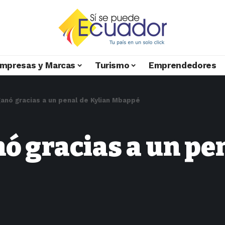
mpresas y Marcas
Turismo
Emprendedores
anó gracias a un penal de Kylian Mbappé
ó gracias a un pe