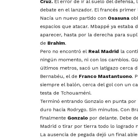
Cruz.
El error de ir al suelo del defensa,
debate en el lanzador. El francés primer 
Nacía un nuevo partido con
Osasuna
obl
espacios que atacar. Mbappé ya estaba 
aparecer, hasta por la derecha para supli
de
Brahim
.
Pero no encontró el
Real Madrid
la cont
ningún momento, ni con los cambios. Gül
últimos metros, sacó un latigazo cerca d
Bernabéu, el de
Franco Mastantuono
. 
siempre el balón, cerca del gol con un c
testa de Tchouaméni.
Terminó entrando Gonzalo en punta por ‘V
duro hacia Rodrygo. Sin minutos. Con B
finalmente
Gonzalo
por delante. Debe def
Madrid o tirar por tierra todo lo lograd
La ausencia de pegada dejó un final abie