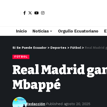
Inicio
Noticias
Orgullo Ecuatoriano
E
Si Se Puede Ecuador
>
Deportes
>
Fútbol
>
Real Madrid g
FÚTBOL
Real Madrid gan
Mbappé
Redacción
Published agosto 20, 2025