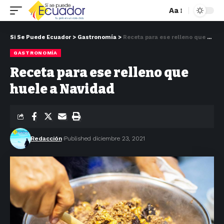
Aa
Si Se Puede Ecuador
>
Gastronomía
>
Receta para ese relleno que huele a Navidad
GASTRONOMÍA
Receta para ese relleno que
huele a Navidad
Redacción
Published diciembre 23, 2021