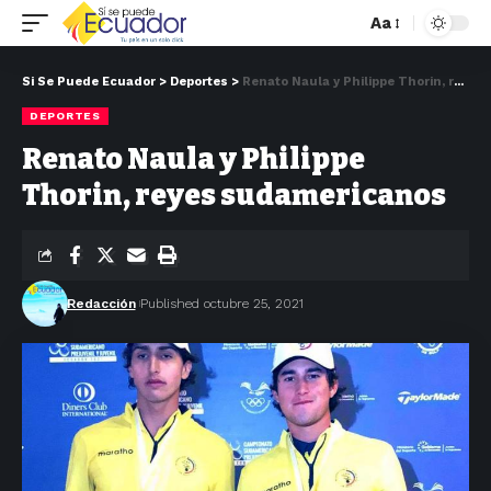
Aa
Si Se Puede Ecuador
>
Deportes
>
Renato Naula y Philippe Thorin, reyes sudamericanos
DEPORTES
Renato Naula y Philippe
Thorin, reyes sudamericanos
Redacción
Published octubre 25, 2021