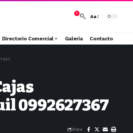
9
Aa
Directorio Comercial
Galería
Contacto
27367
Cajas
uil 0992627367
Share