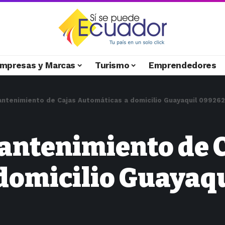
mpresas y Marcas
Turismo
Emprendedores
antenimiento de Cajas Automáticas a domicilio Guayaquil 09926
antenimiento de 
domicilio Guayaq