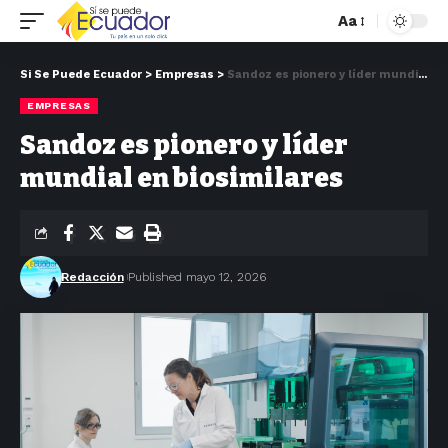
Aa
Si Se Puede Ecuador
>
Empresas
>
Sandoz es pionero y líder mundial en biosimilares
EMPRESAS
Sandoz es pionero y líder
mundial en biosimilares
Redacción
Published mayo 12, 2026