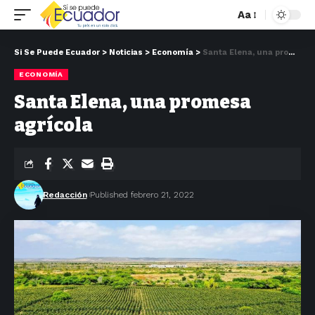
Aa
Si Se Puede Ecuador
>
Noticias
>
Economía
>
Santa Elena, una promesa agrícola
ECONOMÍA
Santa Elena, una promesa
agrícola
Redacción
Published febrero 21, 2022