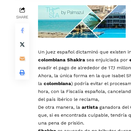
SHARE
Un juez español dictaminó que existen in
colombiana
Shakira
sea enjuiciada por
evadir el pago de alrededor de 17,1 millo
Ahora, la única forma en la que Isabel S
la
colombiana
) podría evitar el procesa
hora, con la Fiscalía española, cancelan
del país ibérico le reclama,
De otra manera, la
artista
ganadora del G
que, si es encontrada culpable, tendría
una pena de prisión.
Shakira
es acusada de no tributar durant