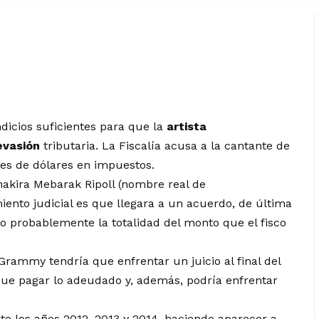
dicios suficientes para que la
artista
evasión
tributaria. La Fiscalía acusa a la cantante de
nes de dólares en impuestos.
hakira Mebarak Ripoll (nombre real de
miento judicial es que llegara a un acuerdo, de última
do probablemente la totalidad del monto que el fisco
rammy tendría que enfrentar un juicio al final del
 que pagar lo adeudado y, además, podría enfrentar
e los años 2012, 2013 y 2014, haciendo aparecer a