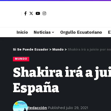
Inicio
Noticias
Orgullo Ecuatoriano
E
Si Se Puede Ecuador
>
Mundo
>
Shakira irá a juicio por 
MUNDO
Shakira irá a j
España
Redacción
Published julio 29, 2021