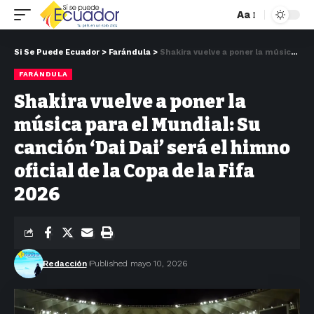
Aa
Si Se Puede Ecuador
>
Farándula
>
Shakira vuelve a poner la música para el Mundial: Su canción ‘Dai Dai’ será el himno oficial de la Copa de la Fifa 2026
FARÁNDULA
Shakira vuelve a poner la
música para el Mundial: Su
canción ‘Dai Dai’ será el himno
oficial de la Copa de la Fifa
2026
Redacción
Published mayo 10, 2026