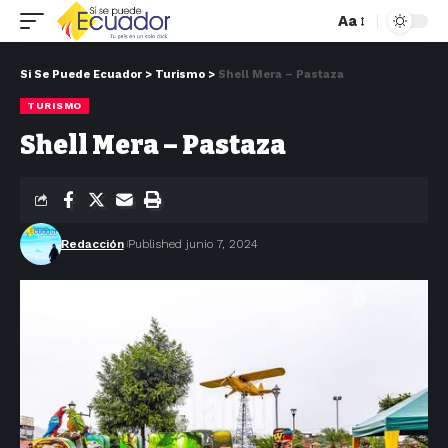
Aa
Si Se Puede Ecuador
>
Turismo
>
Shell Mera – Pastaza
TURISMO
Shell Mera – Pastaza
Redacción
Published junio 7, 2024