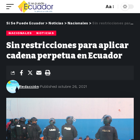
Aa
Si Se Puede Ecuador
>
Noticias
>
Nacionales
>
Sin restricciones para aplicar cadena perpetua en Ecuador
NACIONALES
NOTICIAS
Sin restricciones para aplicar
cadena perpetua en Ecuador
Redacción
Published octubre 26, 2021