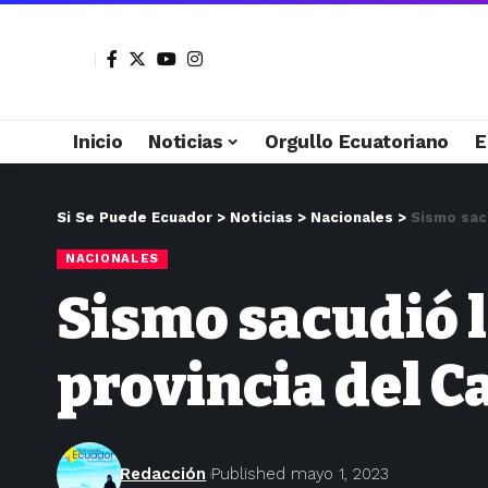
Inicio
Noticias
Orgullo Ecuatoriano
E
Si Se Puede Ecuador
>
Noticias
>
Nacionales
>
Sismo sacu
NACIONALES
Sismo sacudió l
provincia del C
Redacción
Published mayo 1, 2023