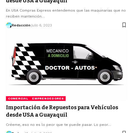
desde USA a Guayaquil
En USA Compras Express entendemos que las maquinarias que no
reciben mantención…
Redacción
julio 6, 2023
COMERCIAL
EMPRENDEDORES
Importación de Repuestos para Vehículos
desde USA a Guayaquil
Créeme, eso no es lo peor que te puede pasar. Lo peor…