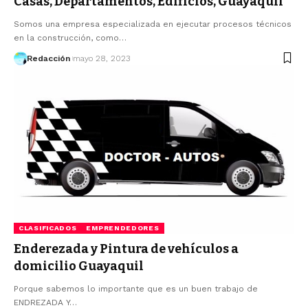
Casas, Departamentos, Edificios, Guayaquil
Somos una empresa especializada en ejecutar procesos técnicos
en la construcción, como…
Redacción
mayo 28, 2023
CLASIFICADOS
EMPRENDEDORES
Enderezada y Pintura de vehículos a
domicilio Guayaquil
Porque sabemos lo importante que es un buen trabajo de
ENDREZADA Y…