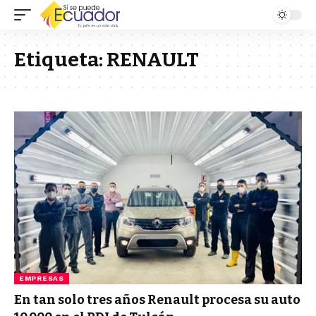
Etiqueta:
RENAULT
EMPRESAS
En tan solo tres años Renault procesa su auto