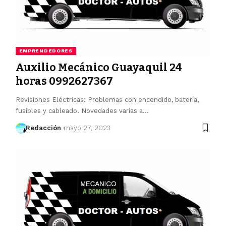
EMPRENDEDORES
Auxilio Mecánico Guayaquil 24
horas 0992627367
Revisiones Eléctricas: Problemas con encendido, batería,
fusibles y cableado. Novedades varias a…
Redacción
mayo 27, 2023