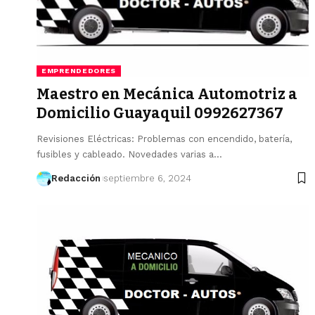
EMPRENDEDORES
Maestro en Mecánica Automotriz a
Domicilio Guayaquil 0992627367
Revisiones Eléctricas: Problemas con encendido, batería,
fusibles y cableado. Novedades varias a…
Redacción
septiembre 6, 2024