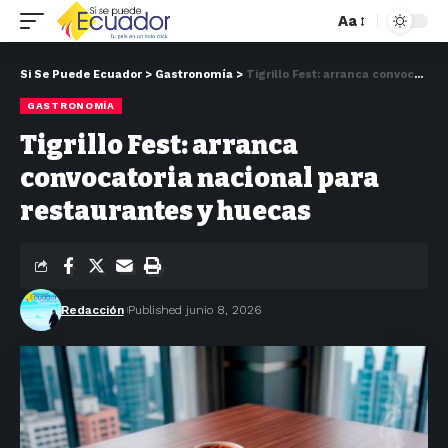
Aa
Si Se Puede Ecuador
>
Gastronomía
>
Tigrillo Fest: arranca convocatoria nacional para restaurantes y huecas
GASTRONOMÍA
Tigrillo Fest: arranca
convocatoria nacional para
restaurantes y huecas
Redacción
Published junio 8, 2026